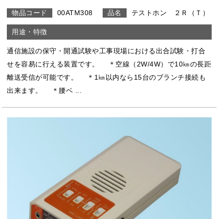
00ATM308
テストホン ２Ｒ（Ｔ）
通信施設の保守・開通試験や工事現場における出合試験・打合
せを容易に行える装置です。 ＊空線（2W/4W）で10㎞の長距
離送受信が可能です。 ＊1㎞以内なら15台のブランチ接続も
出来ます。 ＊腰ベ ...