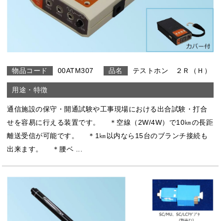
00ATM307
テストホン ２Ｒ（Ｈ）
通信施設の保守・開通試験や工事現場における出合試験・打合
せを容易に行える装置です。 ＊空線（2W/4W）で10㎞の長距
離送受信が可能です。 ＊1㎞以内なら15台のブランチ接続も
出来ます。 ＊腰ベ ...