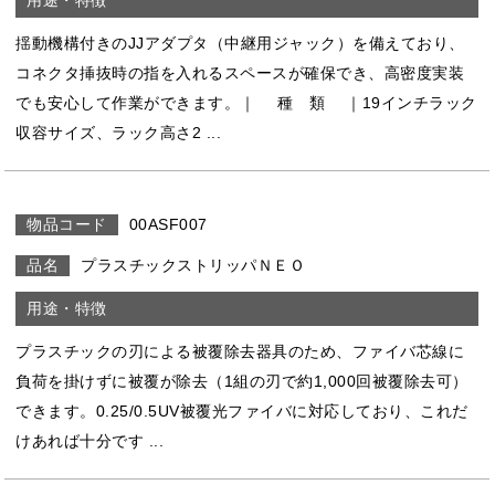
揺動機構付きのJJアダプタ（中継用ジャック）を備えており、
コネクタ挿抜時の指を入れるスペースが確保でき、高密度実装
でも安心して作業ができます。｜ 種 類 ｜19インチラック
収容サイズ、ラック高さ2 ...
00ASF007
プラスチックストリッパＮＥＯ
プラスチックの刃による被覆除去器具のため、ファイバ芯線に
負荷を掛けずに被覆が除去（1組の刃で約1,000回被覆除去可）
できます。0.25/0.5UV被覆光ファイバに対応しており、これだ
けあれば十分です ...