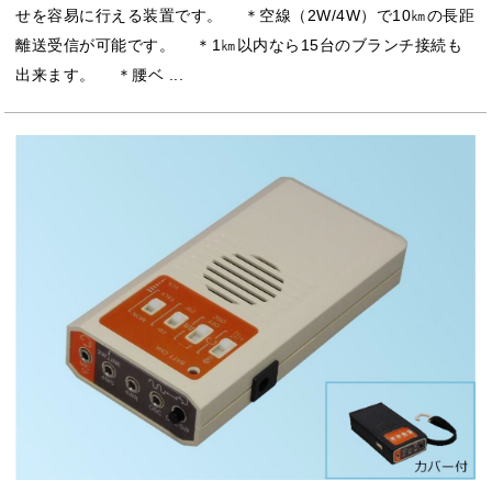
せを容易に行える装置です。 ＊空線（2W/4W）で10㎞の長距
離送受信が可能です。 ＊1㎞以内なら15台のブランチ接続も
出来ます。 ＊腰ベ ...