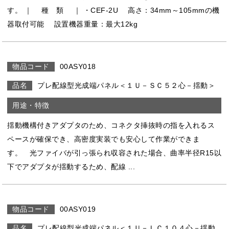
す。 ｜ 種 類 ｜ ・CEF-2U 高さ：34mm～105mmの機
器取付可能 設置機器重量：最大12kg
00ASY018
プレ配線型光成端パネル＜１Ｕ－ＳＣ５２心－揺動＞
揺動機構付きアダプタのため、コネクタ挿抜時の指を入れるス
ペースが確保でき、高密度実装でも安心して作業ができま
す。 光ファイバが引っ張られ収容された場合、曲率半径R15以
下でアダプタが揺動するため、配線 ...
00ASY019
プレ配線型光成端パネル＜１Ｕ－ＬＣ１０４心－揺動