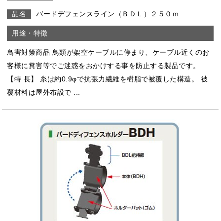
バードデフェンスライン（ＢＤＬ）２５０ｍ
鳥害対策商品 鳥類が架空ケーブルに停まり、ケーブル近くのお
客様に糞害等でご迷惑をおかけする事を防止する製品です。
【特 長】 糸は約0.9φで抗張力繊維を樹脂で被覆した構造。 被
覆材料は屋外布設で ...