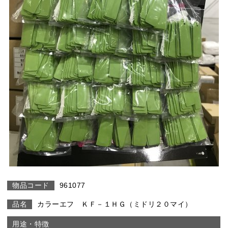
961077
カラーエフ ＫＦ－１ＨＧ（ミドリ２０マイ）