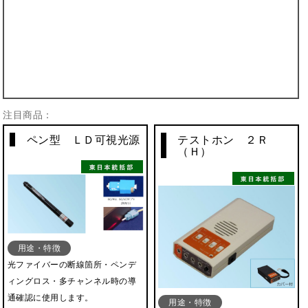
注目商品：
ペン型 ＬＤ可視光源
テストホン ２Ｒ
（Ｈ）
用途・特徴
光ファイバーの断線箇所・ペンデ
ィングロス・多チャンネル時の導
通確認に使用します。
用途・特徴