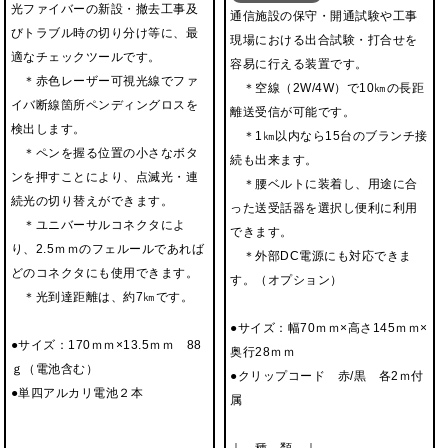
光ファイバーの新設・撤去工事及
通信施設の保守・開通試験や工事
びトラブル時の切り分け等に、最
現場における出合試験・打合せを
適なチェックツールです。
容易に行える装置です。
＊赤色レーザー可視光線でファ
＊空線（2W/4W）で10㎞の長距
イバ断線箇所ペンディングロスを
離送受信が可能です。
検出します。
＊1㎞以内なら15台のブランチ接
＊ペンを握る位置の小さなボタ
続も出来ます。
ンを押すことにより、点滅光・連
＊腰ベルトに装着し、用途に合
続光の切り替えができます。
った送受話器を選択し便利に利用
＊ユニバーサルコネクタによ
できます。
り、2.5ｍｍのフェルールであれば
＊外部DC電源にも対応できま
どのコネクタにも使用できます。
す。（オプション）
＊光到達距離は、約7㎞です。
●サイズ：幅70ｍｍ×高さ145ｍｍ×
●サイズ：170ｍｍ×13.5ｍｍ 88
奥行28ｍｍ
ｇ（電池含む）
●クリップコード 赤/黒 各2ｍ付
●単四アルカリ電池２本
属