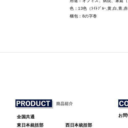
用途：オフィス、病院、家庭（
色：13色（ﾗｲﾄﾌﾞﾙｰ,黄,白,青,赤
梱包：8の字巻
お問
全国共通
東日本統括部
西日本統括部