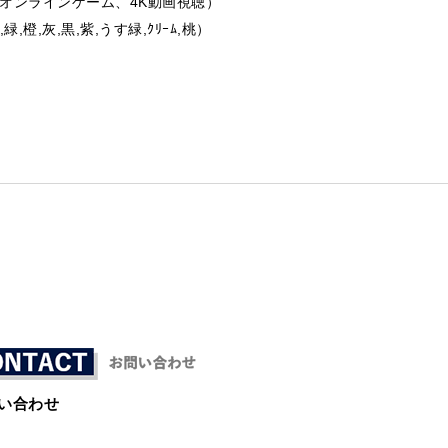
オンラインゲーム、4K動画視聴）
,緑,橙,灰,黒,紫,うす緑,ｸﾘｰﾑ,桃）
い合わせ