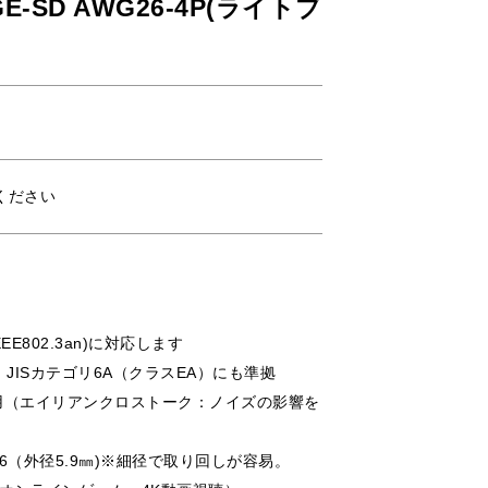
0GE-SD AWG26-4P(ライトブ
ください
IEEE802.3an)に対応します
有し、JISカテゴリ6A（クラスEA）にも準拠
用（エイリアンクロストーク：ノイズの影響を
26（外径5.9㎜)※細径で取り回しが容易。