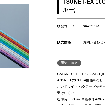
TSUNET-EX 1
ルー)
物品コード
00ATS024
販売価格
お問い合わせ
用途・特徴
CAT6A UTP：10GBASE-T(
ANSI/TIAのCAT6A性能を
バンドウイットAXテープを使
受けにくい）
標準長：300ｍ 単線導体AWG