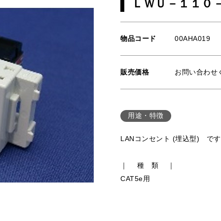
ＬＷＵ－１１０
物品コード
00AHA019
販売価格
お問い合わせ
用途・特徴
LANコンセント (埋込型) で
｜ 種 類 ｜
CAT5e用