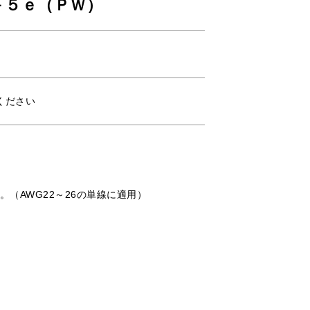
－５ｅ（ＰＷ）
ください
す。（AWG22～26の単線に適用）