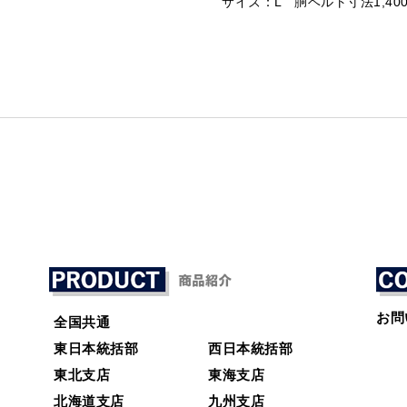
サイズ：L 胴ベルト寸法1,400
お問
全国共通
東日本統括部
西日本統括部
東北支店
東海支店
北海道支店
九州支店