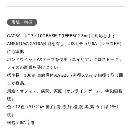
用途・特徴
CAT6A UTP：10GBASE-T(IEEE802.3an)に対応します
ANSI/TIAのCAT6A性能を有し、JISカテゴリ6A（クラスEA）
にも準拠
バンドウイットAXテープを使用（エイリアンクロストーク：
ノイズの影響を受けにくい）
標準長：300ｍ 単線導体AWG26（外径5.9㎜)※細径で取り回
しが容易。
用途：オフィス、病院、家庭（オンラインゲーム、4K動画視
聴）
色：13色（ﾗｲﾄﾌﾞﾙｰ,黄,白,青,赤,緑,橙,灰,黒,紫,うす緑,ｸﾘｰﾑ,
桃）
梱包：8の字巻